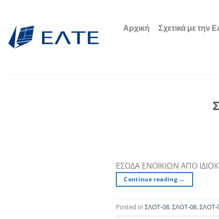
Μετάβαση
στο
Αρχική
Σχετικά με την 
περιεχόμενο
Σ
ΕΣΟΔΑ ΕΝΟΙΚΙΩΝ ΑΠΟ ΙΔΙΟ
Continue reading
→
Posted in
ΣΛΟΤ-08
,
ΣΛΟΤ-08
,
ΣΛΟΤ-