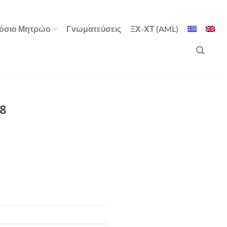
όσιο Μητρώο
Γνωματεύσεις
ΞΧ-ΧΤ (AML)
08