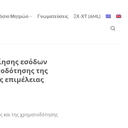
όσιο Μητρώο
Γνωματεύσεις
ΞΧ-ΧΤ (AML)
οίησης εσόδων
τοδότησης της
ς επιμέλειας
ς και της χρηματοδότησης