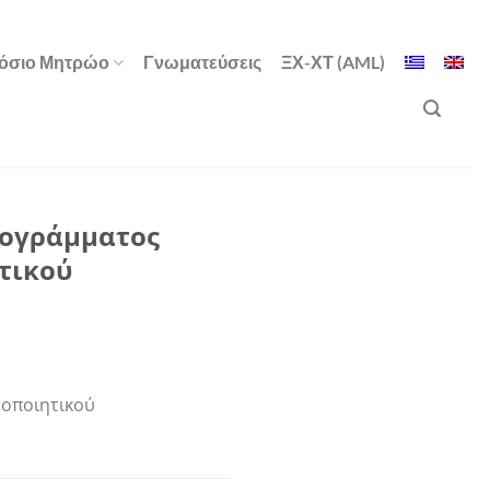
όσιο Μητρώο
Γνωματεύσεις
ΞΧ-ΧΤ (AML)
ρογράμματος
τικού
τοποιητικού