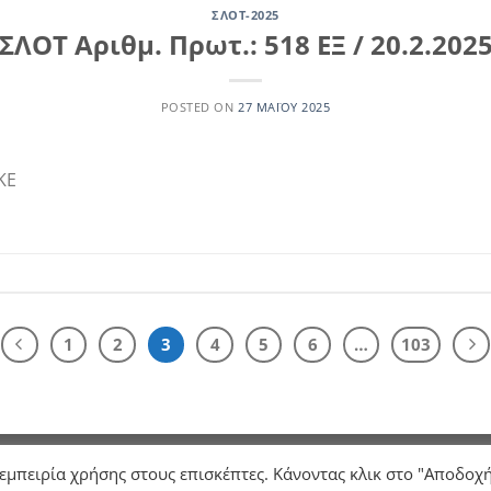
ΣΛΟΤ-2025
ΣΛΟΤ Αριθμ. Πρωτ.: 518 ΕΞ / 20.2.202
POSTED ON
27 ΜΑΪ́ΟΥ 2025
ΚΕ
1
2
3
4
5
6
…
103
Σ
ΓΝΩΜΟΔΟΤΗΣΕΙΣ
ΕΠΙΚΟΙΝΩΝΙΑ
 εμπειρία χρήσης στους επισκέπτες. Κάνοντας κλικ στο "Αποδοχ