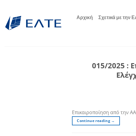
Μετάβαση
στο
Αρχική
Σχετικά με την 
περιεχόμενο
015/2025 :
Ελέγ
Επικαιροποίηση από την Α
Continue reading
→