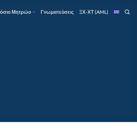
όσιο Μητρώο
Γνωματεύσεις
ΞΧ-ΧΤ (AML)