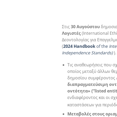
Στις
30 Αυγούστου
δημοσιε
Λογιστές
(International Eth
Δεοντολογίας για Επαγγελμ
(
2024
Handbook
of the
Inte
Independence
Standards
)
).
Τις αναθεωρήσεις που σχ
οποίος μεταξύ άλλων θε
δημοσίου συμφέροντος 
διαπραγματεύσιμη
οντ
οντότητα»
(“
listed
enti
ενδιαφέροντος και οι σχ
καταστάσεων για περιόδ
Μεταβολές στους ορισμ