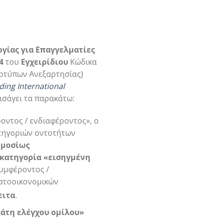
γίας για Επαγγελματίες
4
του
Εγχειρίδιου
Κώδικα
ροτύπων Ανεξαρτησίας)
uding
International
εισάγει τα παρακάτω:
οντος / ενδιαφέροντος», ο
ατηγοριών οντοτήτων
ημοσίως
 κατηγορία
«εισηγμένη
υμφέροντος /
ματοοικονομικών
ειτα
.
ελάτη ελέγχου ομίλου»