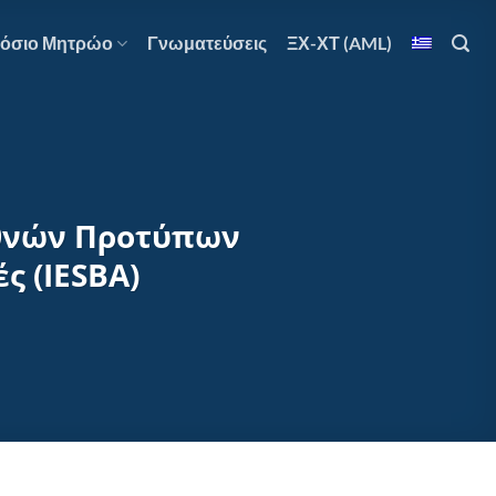
όσιο Μητρώο
Γνωματεύσεις
ΞΧ-ΧΤ (AML)
ιεθνών Προτύπων
ς (IESBA)