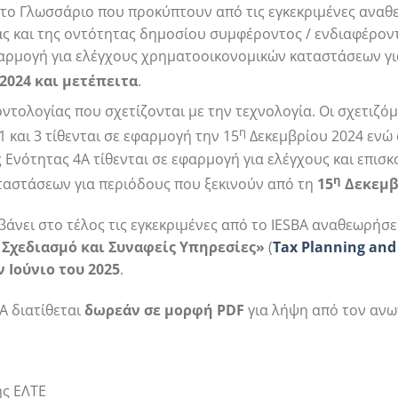
στο Γλωσσάριο που προκύπτουν από τις εγκεκριμένες ανα
ας και της οντότητας δημοσίου συμφέροντος / ενδιαφέρον
φαρμογή για ελέγχους χρηματοοικονομικών καταστάσεων γι
2024 και μετέπειτα
.
οντολογίας που σχετίζονται με την τεχνολογία. Οι σχετιζό
η
 και 3 τίθενται σε εφαρμογή την 15
Δεκεμβρίου 2024 ενώ ο
ς Ενότητας 4Α τίθενται σε εφαρμογή για ελέγχους και επισκ
η
αστάσεων για περιόδους που ξεκινούν από τη
15
Δεκεμβρ
βάνει στο τέλος τις εγκεκριμένες από το IESBA αναθεωρήσ
Σχεδιασμό και Συναφείς Υπηρεσίες»
(
Tax
Planning
and
ν Ιούνιο του 2025
.
BA διατίθεται
δωρε
ά
ν σε μορφή PDF
για λήψη από τον αν
ης ΕΛΤΕ