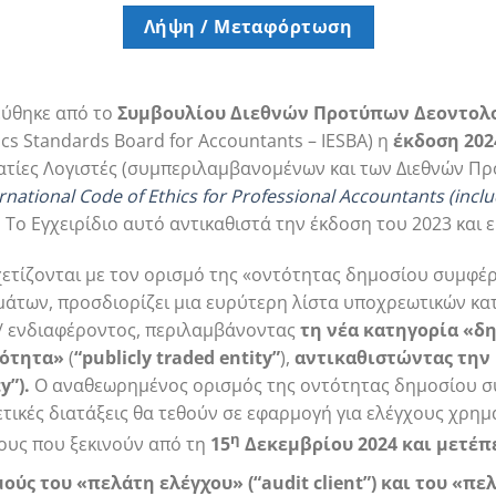
Λήψη / Μεταφόρτωση
ύθηκε από το
Συμβουλίου Διεθνών Προτύπων Δεοντολο
ics Standards Board for Accountants – IESBA) η
έκδοση 202
ατίες Λογιστές (συμπεριλαμβανομένων και των Διεθνών Π
rnational
Code
of
Ethics
for
Professional
Accountants
(
incl
 Το Εγχειρίδιο αυτό αντικαθιστά την έκδοση του 2023 και 
ετίζονται με τον ορισμό της «οντότητας δημοσίου συμφέρ
μάτων, προσδιορίζει μια ευρύτερη λίστα υποχρεωτικών κ
/ ενδιαφέροντος, περιλαμβάνοντας
τη νέα κατηγορία «δ
ότητα»
(
“
publicly
traded
entity
”
),
αντικαθιστώντας την
ty
”)
.
Ο αναθεωρημένος ορισμός της οντότητας δημοσίου σ
ετικές διατάξεις θα τεθούν σε εφαρμογή για ελέγχους χρη
η
ους που ξεκινούν από τη
15
Δεκεμβρίου 2024 και μετέπ
ούς του «πελάτη ελέγχου» (“
audit
client
”) και του «π