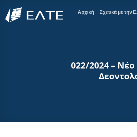
Μετάβαση
στο
Αρχική
Σχετικά με την 
περιεχόμενο
022/2024 – Νέο
Δεοντολο