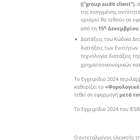
((“
group
audit
client
”)
, 
της εισηγμένης οντότητ
ορισμοί θα τεθούν σε ε
η
από τη
15
Δεκεμβρίου 
Διατάξεις του Κώδικα Δε
διατάξεις των Ενοτήτων 1
τεχνολογία διατάξεις τη
χρηματοοικονομικών κατ
Το Εγχειρίδιο 2024 περιλαμ
καθορίζει το
«Φορολογικό 
τεθεί σε εφαρμογή
μετά το
Το Εγχειρίδιο 2024 του IES
Ο εντεταλμένος ελεγκτής τ