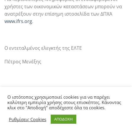
χρήστες των οικονομικών καταστάσεων μπορούν να
ανατρέξουν στην επίσημη ιστοσελίδα των ΔΠΧΑ
www.ifrs.org
.
Ο εντεταλμένος ελεγκτής της ΕΛΤΕ
Πέτρος Μενέξης
Ο ιστότοπος χρησιμοποιεί cookies για να παρέχει
καλύτερη εμπειρία χρήσης στους επισκέπτες. Κάνοντας
κλικ στο "Αποδοχή" αποδέχεστε όλα τα cookies.
ΑΡΧΙΚΗ
ΣΧΕΤΙΚΑ ΜΕ ΤΗΝ ΕΛΤΕ
ΑΝΑΚΟΙΝΩΣΕΙΣ
ΓΝΩΜΟΔΟΤΗΣΕΙΣ
ΕΠΙΚΟΙΝΩΝΙΑ
Ρυθμίσεις Cookies
ΑΠΟΔΟΧΗ
Copyright 2026 ©
ELTE