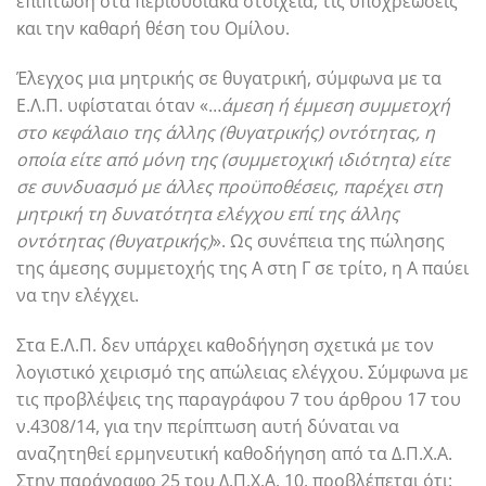
επίπτωση στα περιουσιακά στοιχεία, τις υποχρεώσεις
και την καθαρή θέση του Ομίλου.
Έλεγχος μια μητρικής σε θυγατρική, σύμφωνα με τα
Ε.Λ.Π. υφίσταται όταν «…
άμεση ή έμμεση συμμετοχή
στο κεφάλαιο της άλλης (θυγατρικής) οντότητας, η
οποία είτε από μόνη της (συμμετοχική ιδιότητα) είτε
σε συνδυασμό με άλλες προϋποθέσεις, παρέχει στη
μητρική τη δυνατότητα ελέγχου επί της άλλης
οντότητας (θυγατρικής)
». Ως συνέπεια της πώλησης
της άμεσης συμμετοχής της Α στη Γ σε τρίτο, η Α παύει
να την ελέγχει.
Στα Ε.Λ.Π. δεν υπάρχει καθοδήγηση σχετικά με τον
λογιστικό χειρισμό της απώλειας ελέγχου. Σύμφωνα με
τις προβλέψεις της παραγράφου 7 του άρθρου 17 του
ν.4308/14, για την περίπτωση αυτή δύναται να
αναζητηθεί ερμηνευτική καθοδήγηση από τα Δ.Π.Χ.Α.
Στην παράγραφο 25 του Δ.Π.Χ.Α. 10, προβλέπεται ότι: