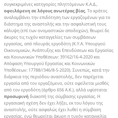
συγκεκριμένες κατηγορίες πληττόμενων Κ.Α.Δ.,
οφειλόμενη σε λόγους ανωτέρας βίας
. Το κράτος
αναλαμβάνει την επιδότηση των εργαζομένων για το
διάστημα της αναστολής και την ασφαλιστική τους
κάλυψη (επί των ονομαστικών αποδοχών), θεωρεί δε
άκυρες τις τυχόν καταγγελίες των συμβάσεων
εργασίας, από πλευράς εργοδότη (Κ.Υ.Α. Υπουργού
Οικονομικών, Ανάπτυξης και Επενδύσεων και Εργασίας
και Κοινωνικών Υποθέσεων: 39162/16-4-2020 και
Απόφαση Υπουργού Εργασίας και Κοινωνικών
Υποθέσεων: 17788//346/8-5-2020). Συνεπώς, κατά την
διάρκεια της περιόδου αναστολής, δεν παρέχεται
εργασία από τον εργαζόμενο, ούτε οφείλεται μισθός
από τον εργοδότη (άρθρο 656 Α.Κ.), αλλά υφίσταται
προσωρινή
διακοπή της σύμβασης εργασίας. Η
εργασιακή σχέση δεν έχει λήξει, εκ του λόγου της
αναστολής, ούτε ασφαλώς έχει λυθεί η σύμβαση
εργασίας, ενώ θεωρείται άκυρη η τυχόν καταγγελία