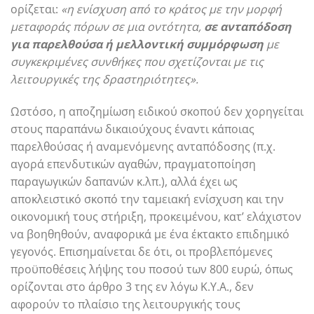
ορίζεται:
«η ενίσχυση από το κράτος με την μορφή
μεταφοράς πόρων σε μια οντότητα,
σε ανταπόδοση
για παρελθούσα ή μελλοντική συμμόρφωση
με
συγκεκριμένες συνθήκες που σχετίζονται με τις
λειτουργικές της δραστηριότητες».
Ωστόσο, η αποζημίωση ειδικού σκοπού δεν χορηγείται
στους παραπάνω δικαιούχους έναντι κάποιας
παρελθούσας ή αναμενόμενης ανταπόδοσης (π.χ.
αγορά επενδυτικών αγαθών, πραγματοποίηση
παραγωγικών δαπανών κ.λπ.), αλλά έχει ως
αποκλειστικό σκοπό την ταμειακή ενίσχυση και την
οικονομική τους στήριξη, προκειμένου, κατ’ ελάχιστον
να βοηθηθούν, αναφορικά με ένα έκτακτο επιδημικό
γεγονός. Επισημαίνεται δε ότι, οι προβλεπόμενες
προϋποθέσεις λήψης του ποσού των 800 ευρώ, όπως
ορίζονται στο άρθρο 3 της εν λόγω Κ.Υ.Α., δεν
αφορούν το πλαίσιο της λειτουργικής τους