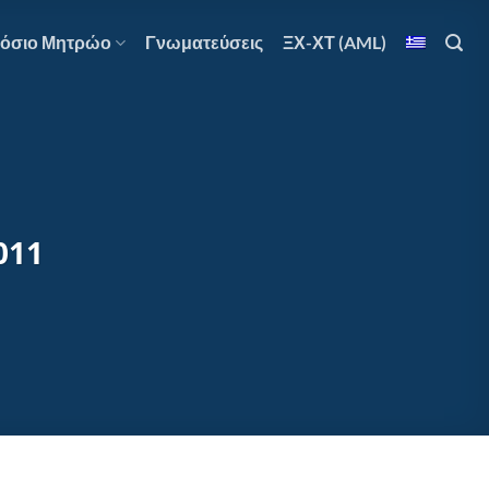
όσιο Μητρώο
Γνωματεύσεις
ΞΧ-ΧΤ (AML)
011