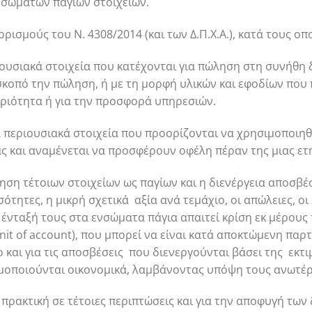
νσωμάτων παγίων στοιχείων.
ρισμούς του Ν. 4308/2014 (και των Δ.Π.Χ.Α.), κατά τους οπ
ριουσιακά στοιχεία που κατέχονται για πώληση στη συνήθη
σκοπό την πώληση, ή με τη μορφή υλικών και εφοδίων που
ριότητα ή για την προσφορά υπηρεσιών.
τα περιουσιακά στοιχεία που προορίζονται να χρησιμοποιη
ς και αναμένεται να προσφέρουν οφέλη πέραν της μιας ετ
ση τέτοιων στοιχείων ως παγίων και η διενέργεια αποσβέσ
ότητες, η μικρή σχετικά αξία ανά τεμάχιο, οι απώλειες, ο
 ένταξή τους στα ενσώματα πάγια απαιτεί κρίση εκ μέρους 
it of account), που μπορεί να είναι κατά αποκτώμενη παρ
ο και για τις αποσβέσεις που διενεργούνται βάσει της εκ
ιμοποιούνται οικονομικά, λαμβάνοντας υπόψη τους ανωτέ
 πρακτική σε τέτοιες περιπτώσεις και για την αποφυγή τω