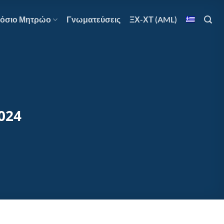
όσιο Μητρώο
Γνωματεύσεις
ΞΧ-ΧΤ (AML)
2024