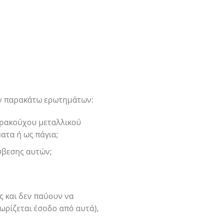
ων παρακάτω ερωτημάτων:
θρακούχου μεταλλικού
ατα ή ως πάγια;
σβεσης αυτών;
ς και δεν παύουν να
ρίζεται έσοδο από αυτά),