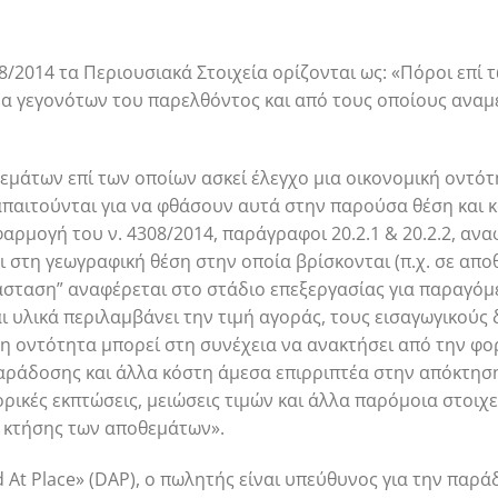
8/2014 τα Περιουσιακά Στοιχεία ορίζονται ως: «Πόροι επί 
μα γεγονότων του παρελθόντος και από τους οποίους αναμ
εμάτων επί των οποίων ασκεί έλεγχο μια οικονομική οντότ
αιτούνται για να φθάσουν αυτά στην παρούσα θέση και κ
φαρμογή του ν. 4308/2014, παράγραφοι 20.2.1 & 20.2.2, ανα
 στη γεωγραφική θέση στην οποία βρίσκονται (π.χ. σε απο
άσταση” αναφέρεται στο στάδιο επεξεργασίας για παραγόμ
ι υλικά περιλαμβάνει την τιμή αγοράς, τους εισαγωγικούς
 η οντότητα μπορεί στη συνέχεια να ανακτήσει από την φο
αράδοσης και άλλα κόστη άμεσα επιρριπτέα στην απόκτησ
ρικές εκπτώσεις, μειώσεις τιμών και άλλα παρόμοια στοιχ
 κτήσης των αποθεμάτων».
 At Place» (DAP), ο πωλητής είναι υπεύθυνος για την παρ