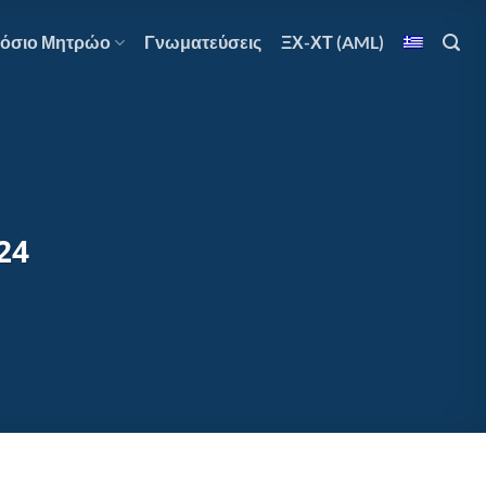
όσιο Μητρώο
Γνωματεύσεις
ΞΧ-ΧΤ (AML)
24