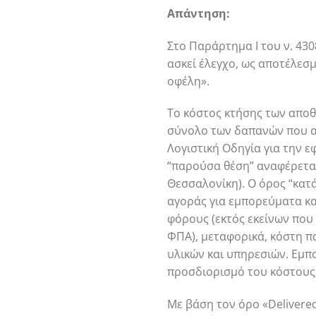
Απάντηση:
Στο Παράρτημα Ι του ν. 430
ασκεί έλεγχο, ως αποτέλεσ
οφέλη».
Το κόστος κτήσης των αποθ
σύνολο των δαπανών που απ
Λογιστική Οδηγία για την ε
“παρούσα θέση” αναφέρεται
Θεσσαλονίκη). Ο όρος “κατ
αγοράς για εμπορεύματα κα
φόρους (εκτός εκείνων που
ΦΠΑ), μεταφορικά, κόστη π
υλικών και υπηρεσιών. Εμπο
προσδιορισμό του κόστους
Με βάση τον όρο «Delivered