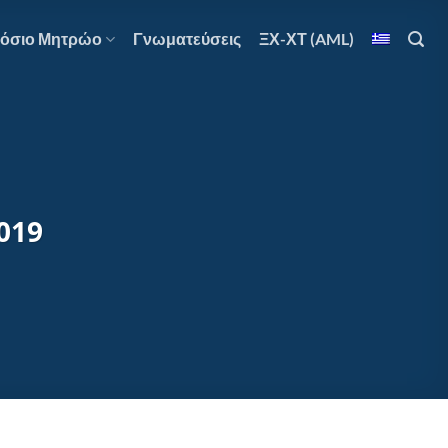
όσιο Μητρώο
Γνωματεύσεις
ΞΧ-ΧΤ (AML)
2019