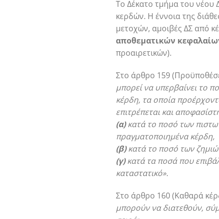
Το Δέκατο τμήμα του νέου Δ
κερδών. Η έννοια της διάθ
μετοχών, αμοιβές ΔΣ από κ
αποθεματικών κεφαλαίω
προαιρετικών).
Στο άρθρο 159 (Προϋποθέσε
μπορεί να υπερβαίνει το π
κέρδη, τα οποία προέρχοντα
επιτρέπεται και αποφασίστ
(α)
κατά το ποσό των πιστω
πραγματοποιημένα κέρδη,
(β)
κατά το ποσό των ζημι
(γ)
κατά τα ποσά που επιβάλ
καταστατικό».
Στο άρθρο 160 (Καθαρά κέρ
μπορούν να διατεθούν, σύμ