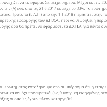
 συνεχίζει να τα εφαρμόζει μέχρι σήμερα. Μέχρι και τις 20.
 της (Α) ενώ από τις 21.6.2017 κατείχε το 33%. Το ερώτημα 
στικά Πρότυπα (Ε.Λ.Π.) από την 1.1.2018 η εμπίπτει στην
αιρετικής εφαρμογής των Δ.Π.Χ.Α., ήτοι να θεωρηθεί η περ
γής άρα 0α πρέπει να εφαρμόσει τα Δ.Χ.Π.Α. για πέντε συ
υ ερωτήματος καταλήγουμε στο συμπέρασμα ότι η εταιρεί
εωτικά και όχι προαιρετικά ,(ως θυγατρική εισηγμένης στο 
ξεις οι οποίες έχουν πλέον καταργηθεί.