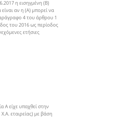
6.2017 η εισηγμένη (Β)
είναι αν η (Α) μπορεί να
 παράγραφο 4 του άρθρου 1
ίοδος του 2016 ως περίοδος
νεχόμενες ετήσιες
α Α είχε υπαχθεί στην
Χ.Α. εταιρείας) με βάση