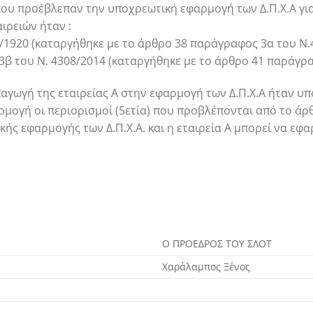
που προέβλεπαν την υποχρεωτική εφαρμογή των Δ.Π.Χ.Α για 
αιρειών ήταν :
0/1920 (καταργήθηκε με το άρθρο 38 παράγραφος 3α του Ν.
3β του Ν. 4308/2014 (καταργήθηκε με το άρθρο 41 παράγρα
αγωγή της εταιρείας Α στην εφαρμογή των Δ.Π.Χ.Α ήταν υπ
ρμογή οι περιορισμοί (5ετία) που προβλέπονται από το ά
κής εφαρμογής των Δ.Π.Χ.Α. και η εταιρεία Α μπορεί να εφα
Ο ΠΡΟΕΔΡΟΣ ΤΟΥ ΣΛΟΤ
Χαράλαμπος Ξένος