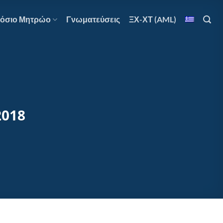
όσιο Μητρώο
Γνωματεύσεις
ΞΧ-ΧΤ (AML)
2018