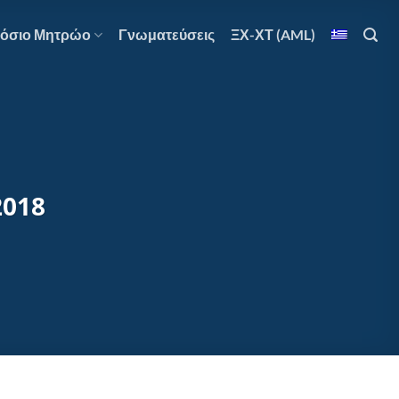
όσιο Μητρώο
Γνωματεύσεις
ΞΧ-ΧΤ (AML)
2018