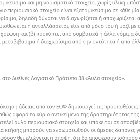
ομικεύσιμο και μη νομισματικό στοιχείο, χωρίς υλική υπόσ
γιο περιουσιακό στοιχείο είναι εξατομικεύσιμο σε κάθε μί
χωρίσιμο, δηλαδή δύναται να διαχωρίζεται ή αποχωρίζεται 
κμισθώνεται ή ανταλλάσσεται, είτε από μόνο του ή μαζί με
οχρέωση και (β) προκύπτει από συμβατικά ή άλλα νόμιμα δ
αι μεταβιβάσιμα ή διαχωρίσιμα από την οντότητα ή από άλλ
ι στο Διεθνές Λογιστικό Πρότυπο 38 «Άυλα στοιχεία».
πόκτηση άδειας από τον ΕΟΦ δημιουργεί τις προϋποθέσεις
καθώς αφορά το κύριο αντικείμενο της δραστηριότητας της 
ελεί άυλο περιουσιακό στοιχείο και υπόκειται σε αποσβέσ
ξία κτήσης μπορούν να ενσωματωθούν οι άμεσες δαπάνες γ
ι εφόσον θεμελιώνεται η άποψη, ότι θα αποφέρουν ισόποσο