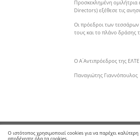
Προσκεκλημένη ομιλήτρια 
Directors) εξέθεσε τις ανησ
Οι πρόεδροι των τεσσάρων
τους και το πλάνο δράσης τ
Ο Α ́Αντιπρόεδρος της ΕΛΤΕ
Παναγιώτης Γιαννόπουλος
ΑΡΧΙΚΗ
ΣΧΕΤΙΚΑ ΜΕ ΤΗΝ ΕΛΤΕ
ΑΝΑΚΟΙΝΩΣΕΙ
Ο ιστότοπος χρησιμοποιεί cookies για να παρέχει καλύτερη
Copyright 2026 ©
ELTE
αποδέχεστε όλα τα cookies.