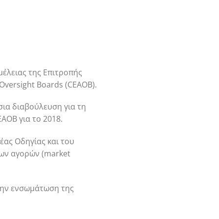
μέλειας της Επιτροπής
Οversight Boards (CEAOB).
σια διαβούλευση για τη
AOB για το 2018.
ας Οδηγίας και του
των αγορών (market
 την ενσωμάτωση της