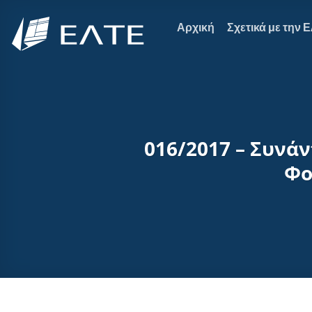
Μετάβαση
στο
Αρχική
Σχετικά με την 
περιεχόμενο
016/2017 – Συνά
Φο