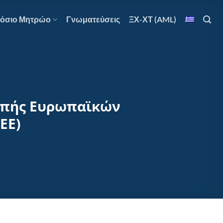
όσιο Μητρώο
Γνωματεύσεις
ΞΧ-ΧΤ (AML)
ροπής Ευρωπαϊκών
ΕΕ)