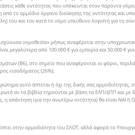
άσεις κάθε οντότητας που υπόκεινται στον παρόντα νόμο,
η από το αρμόδιο όργανο διοίκησης της οντότητας και υπ
λη) του και τον κατά το νόμο υπεύθυνο λογιστή για τη σύ
ισχύουσα νομοθεσία» μήπως αναφέρεται στην υποχρεωτι
ναι μεγαλύτερα από 100.000 € για εμπορία και 50.000 € γ
μάτων (Β6), στο σημείο που αναφέρονται οι φόροι, περιλα
ρος εισοδήματος (26%);
ερώτημα αυτό άπτεται ή όχι της δικής σας αρμοδιότητας, 
ρωτά αν τα βιβλία τηρούνται με βάση τα ΕΛΠ/ΔΠΠ και με δ
ς, η απάντηση (για την ανωτέρω οντότητα) θα είναι ΝΑΙ ή Ο
πίπτει στην αρμοδιότητα του ΣΛΟΤ, αλλά αφορά το Υπουργ