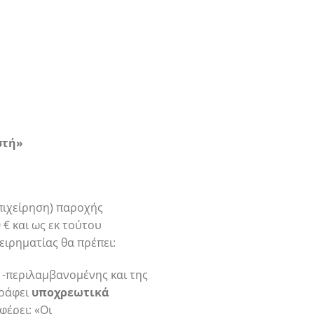
στή»
πιχείρηση) παροχής
€ και ως εκ τούτου
ειρηματίας θα πρέπει:
 -περιλαμβανομένης και της
γράφει
υποχρεωτικά
φέρει: «Οι