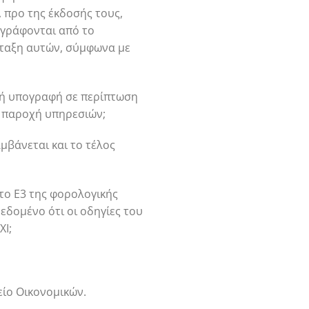
 προ της έκδοσής τους,
ογράφονται από το
νταξη αυτών, σύμφωνα με
κή υπογραφή σε περίπτωση
ια παροχή υπηρεσιών;
μβάνεται και το τέλος
στο Ε3 της φορολογικής
εδομένο ότι οι οδηγίες του
ΧΙ;
είο Οικονομικών.