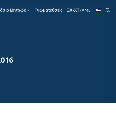
όσιο Μητρώο
Γνωματεύσεις
ΞΧ-ΧΤ (AML)
2016