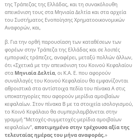
της Τράπεζας της Ελλάδας, και τη συνακόλουθη
απεικόνιση τους στα Μηνιαία Δελτία και στα αρχεία
του Συστήματος Ενοποίησης Χρηματοοικονομικών
Αναφορών, και,
β. Για την ορθή παρουσίαση των καταθέσεων των
φορέων στην Τράπεζα της Ελλάδας και σε λοιπές
εμπορικές τράπεζες, αναφέρει, μεταξύ πολλών άλλων,
ότι «Σχετικά με την απεικόνιση του Κοινού Κεφαλαίου
στα
Μηνιαία Δελτία
, οι Κ.Α. Ε. που αφορούν
συναλλαγές του Κοινού Κεφαλαίου θα εμφανίζονται
αθροιστικά στα αντίστοιχα πεδία του πίνακα Α στις
υποκατηγορίες που αφορούν μερίδια αμοιβαίων
κεφαλαίων. Στον πίνακα Β με τα στοιχεία ισολογισμού,
το Κοινό Κεφάλαιο θα συμπεριλαμβάνεται στην
γραμμή “Μετοχές-συμμετοχές-μερίδια αμοιβαίων
κεφαλαίων”,
αποτιμημένο στην τρέχουσα αξία της
τελευταίας ημέρας του μήνα αναφοράς.
»