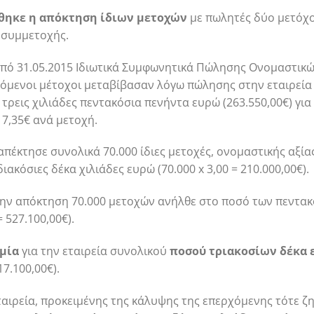
ήθηκε η απόκτηση ίδιων μετοχών
με πωλητές δύο μετόχο
 συμμετοχής.
 από 31.05.2015 Ιδιωτικά Συμφωνητικά Πώλησης Ονομαστικ
μενοι μέτοχοι μεταβίβασαν λόγω πώλησης στην εταιρεία 3
 τρεις χιλιάδες πεντακόσια πενήντα ευρώ (263.550,00€) γι
 7,35€ ανά μετοχή.
α απέκτησε συνολικά 70.000 ίδιες μετοχές, ονομαστικής αξίας
ακόσιες δέκα χιλιάδες ευρώ (70.000 x 3,00 = 210.000,00€).
α την απόκτηση 70.000 μετοχών ανήλθε στο ποσό των πεντακ
= 527.100,00€).
μία
για την εταιρεία συνολικού
ποσού τριακοσίων δέκα 
17.100,00€).
ταιρεία, προκειμένης της κάλυψης της επερχόμενης τότε ζ