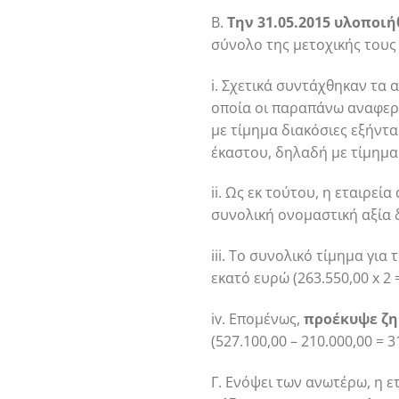
Β.
Την 31.05.2015 υλοποι
σύνολο της μετοχικής τους
i. Σχετικά συντάχθηκαν τα
οποία οι παραπάνω αναφερό
με τίμημα διακόσιες εξήντα
έκαστου, δηλαδή με τίμημα
ii. Ως εκ τούτου, η εταιρεί
συνολική ονομαστική αξία δι
iii. Το συνολικό τίμημα γι
εκατό ευρώ (263.550,00 x 2 
iv. Επομένως,
προέκυψε ζη
(527.100,00 – 210.000,00 = 3
Γ. Ενόψει των ανωτέρω, η ε