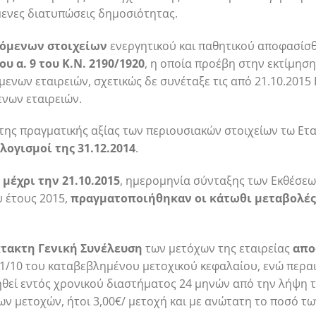
μενες διατυπώσεις δημοσιότητας.
ρόμενων στοιχείων
ενεργητικού και παθητικού αποφασίσθ
υ α. 9 του Κ.Ν. 2190/1920
, η οποία προέβη στην εκτίμησ
νων εταιρειών, σχετικώς δε συνέταξε τις από 21.10.2015 
νων εταιρειών.
της πραγματικής αξίας των περιουσιακών στοιχείων τω Ετα
ολογισμοί της 31.12.2014
.
 μέχρι την 21.10.2015
, ημερομηνία σύνταξης των Εκθέσεων
 έτους 2015,
πραγματοποιήθηκαν οι κάτωθι μεταβολές
Έκτακτη Γενική Συνέλευση
των μετόχων της εταιρείας
απο
υ 1/10 του καταβεβλημένου μετοχικού κεφαλαίου, ενώ περαι
θεί εντός χρονικού διαστήματος 24 μηνών από την λήψη 
ων μετοχών, ήτοι 3,00€/ μετοχή και με ανώτατη το ποσό τω