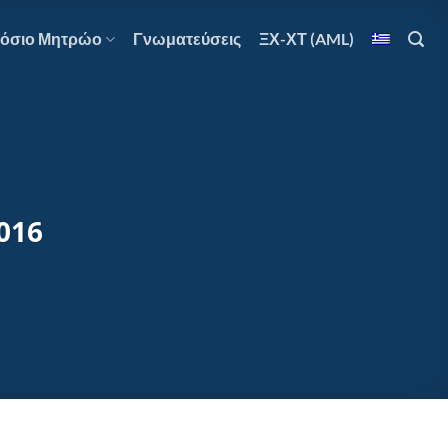
όσιο Μητρώο
Γνωματεύσεις
ΞΧ-ΧΤ (AML)
2016