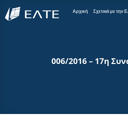
Μετάβαση
στο
Αρχική
Σχετικά με την 
περιεχόμενο
006/2016 – 17η Συν