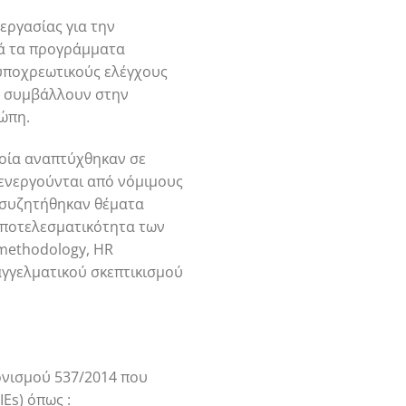
εργασίας για την
τά τα προγράμματα
 υποχρεωτικούς ελέγχους
θα συμβάλλουν στην
ρώπη.
ποία αναπτύχθηκαν σε
ιενεργούνται από νόμιμους
ης συζητήθηκαν θέματα
 αποτελεσματικότητα των
 methodology, HR
αγγελματικού σκεπτικισμού
ονισμού 537/2014 που
Es) όπως :