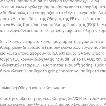
δολογία (Common Audit Inspection Methodology- CAIM)
των εποπτικών αρχών χρησιμοποίησαν κοινά προγράμματα 
 διαδικασιών, που εφαρμόζουν τα ελεγκτικά γραφεία. Αυ
ναπτυχθεί τόσο βάσει της Οδηγίας της ΕΕ σχετικά με τους
του Διεθνούς Προτύπου Διασφάλισης Ποιότητας (ISQC1), 
υ διενεργούνται από τα ελεγκτικά γραφεία σε όλη την Ευ
IG ενέκριναν τα πρώτα κοινά προγράμματα εργασίας, τα ο
πιθεωρήσεων (inspections) επί των ελεγκτικών έργων που δ
φεία και τα οποία αφορούν το ISA 600 και το ISA 540. Επίσ
οίηση των κοινών ελέγχων (joint audit) με το PCAOB, την
λεγκτικών εταιρειών (audit materiality, offshoring, audit
 των ελεγκτών σε θέματα going concern και σε θέματα επ
Ευρωπαϊκή Οδηγία και τον Κανονισμό
ά με την υιοθέτηση της νέας Οδηγίας 56/2014 και του Καν
ωτικό έλεγχο των Οντοτήτων Δημοσίου Ενδιαφέροντος (PI