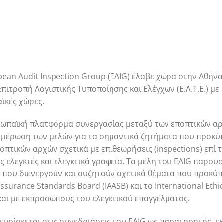
ean Audit Inspection Group (EAIG) έλαβε χώρα στην Αθήνα
Επιτροπή Λογιστικής Τυποποίησης και Ελέγχων (Ε.Λ.Τ.Ε.) 
αϊκές χώρες.
υρωπαϊκή πλατφόρμα συνεργασίας μεταξύ των εποπτικών α
νημέρωση των μελών για τα σημαντικά ζητήματα που προκύ
πτικών αρχών σχετικά με επιθεωρήσεις (inspections) επί 
ς ελεγκτές και ελεγκτικά γραφεία. Τα μέλη του EAIG παρο
) που διενεργούν και συζητούν σχετικά θέματα που προκύπ
Assurance Standards Board (IAASB) και το International Eth
 και με εκπροσώπους του ελεγκτικού επαγγέλματος.
υρίσκεται στις συνεδριάσεις του EAIG ως παρατηρητής, ε