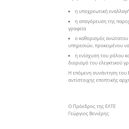
η υποχρεωτική εναλλαγή
η απαγόρευση της παροχ
γραφεία
ο καθορισμός ανώτατου 
υπηρεσιών, προκειμένου ν
η ενίσχυση του ρόλου κ
διορισμό του ελεγκτικού γ
Η επόμενη συνάντηση του E
αντίστοιχης εποπτικής αρχ
Ο Πρόεδρος της ΕΛΤΕ
Γεώργιος Βενιέρης