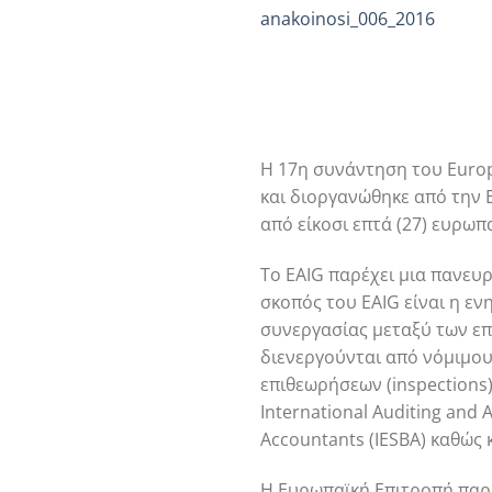
anakoinosi_006_2016
Η 17η συνάντηση του Europ
και διοργανώθηκε από την 
από είκοσι επτά (27) ευρωπ
Το EAIG παρέχει μια πανε
σκοπός του EAIG είναι η ε
συνεργασίας μεταξύ των επο
διενεργούνται από νόμιμου
επιθεωρήσεων (inspections
International Auditing and 
Accountants (IESBA) καθώς
Η Ευρωπαϊκή Επιτροπή παρε