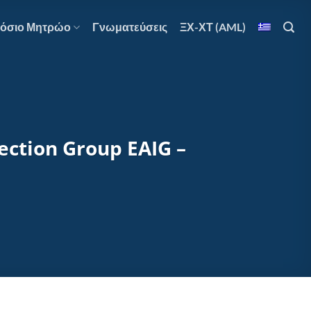
όσιο Μητρώο
Γνωματεύσεις
ΞΧ-ΧΤ (AML)
ection Group EAIG –