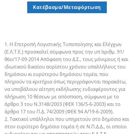
Κατέβασμα/Μεταφόρτωση
1. Η Επιτροπή Λογιστικής Τυποποίησης και Ελέγχων
(Ε.Λ.Τ.Ε.) προσκαλεί σύμφωνα προς την υπ΄ αριθμ. 91/
θ6ο/17-09-2014 Απόφαση του Δ.Σ., τους μόνιμους ή και
ιδιωτικού δικαίου αορίστου χρόνου υπαλλήλους του
δημόσιου κι ευρύτερου δημόσιου τομέα, που
πληρούν τα κριτήρια όπως περιγράφονται παρακάτω,
να υποβάλουν αίτηση εκδήλωσης ενδιαφέροντος για
πλήρωση 10 θέσεων με απόσπαση, σύμφωνα με το
άρθρο 3 του Ν.3148/2003 (ΦΕΚ 136/5-6-2003) και το
άρθρο 17 του Π.Δ. 74/2009 (ΦΕΚ 94 Α΄/19-6-2009).
2. Τακτικοί υπάλληλοι που υπηρετούν στο δημόσιο και
στον ευρύτερο δημόσιο τομέα ή σε Ν.Π.Δ.Δ., οι οποίοι
ενδιαφέρονται να αποσπαστούν στην Ε.Λ.Τ.Ε,