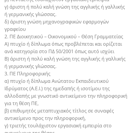
γ) άριστη ή πολύ καλή γνώση της αγγλικής ή γαλλικής
ή γερμανικής γλώσσας.
δ) άριστη γνώση μηχανογραφικών εφαρμογών
γραφείου
2. ΠΕ Διοικητικού – Οικονομικού – Θέση Γραμματείας
Α) πτυχίο ή δίπλωμα όπως προβλέπεται και ορίζεται
ανά κατηγορία στο ΠΔ 50/2001 όπως αυτό ισχύει
Β) άριστη ή πολύ καλή γνώση της αγγλικής ή γαλλικής
ή γερμανικής γλώσσας.
3. ΠΕ Πληροφορικής
α) πτυχίο ή δίπλωμα Ανώτατου Εκπαιδευτικού
Ιδρύματος (Α.Ε.Ι.) της ημεδαπής ή ισοτίμου της
αλλοδαπής με γνωστικό αντικείμενο την πληροφορική
για τη θέση ΠΕ,
β) επιθυμητός μεταπτυχιακός τίτλος σε συναφές
αντικείμενο προς την πληροφορική,
γ) τριετής τουλάχιστον εργασιακή εμπειρία στο
αντικείμενο της θέσης,