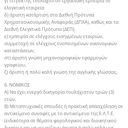
γ) τετραετής τουλάχιστον εργασιακή εμπειρία σε
ελεγκτική εταιρεία
δ) άριστη κατάρτιση στα Διεθνή Πρότυπα
Χρηματοοικονομικής Αναφοράς (ΔΠΧΑ), καθώς και τα
Διεθνή Ελεγκτικά Πρότυπα (ΔΕΠ),
ε) εμπειρία σε ελέγχους εισηγμένων εταιριών,
συμμετοχή σε ελέγχους ενοποιημένων οικονομικών
καταστάσεων,
στ) άριστη γνώση μηχανογραφικών εφαρμογών
γραφείου,
ζ) άριστη ή πολύ καλή γνώση της αγγλικής γλώσσας,
6. ΝΟΜΙΚΟΣ
A) Να έχει ενεργό δικηγορία τουλάχιστον τριών (3)
ετών,
B) Μεταπτυχιακές σπουδές ή πρακτική απασχόληση σε
αντικείμενο συναφές με το αντικείμενο της Ε.Λ.Τ.Ε.
(ειδικότερα σε θέματα φορολογικού και διοικητικού
δικαίου) και να γνωρίζουν άριστα ή πολύ καλά μια