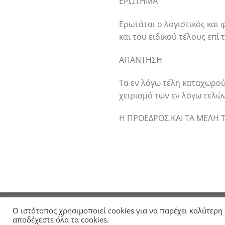
ΕΡΩΤΗΜΑ
Ερωτάται ο λογιστικός και
και του ειδικού τέλους επί
ΑΠΑΝΤΗΣΗ
Τα εν λόγω τέλη καταχωρούν
χειρισμό των εν λόγω τελών
Η ΠΡΟΕΔΡΟΣ ΚΑΙ ΤΑ ΜΕΛΗ 
ΑΡΧΙΚΗ
ΣΧΕΤΙΚΑ ΜΕ ΤΗΝ ΕΛΤΕ
ΑΝΑΚΟΙΝΩΣΕΙ
Ο ιστότοπος χρησιμοποιεί cookies για να παρέχει καλύτερη
Copyright 2026 ©
ELTE
αποδέχεστε όλα τα cookies.