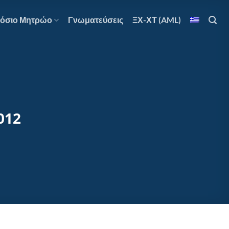
όσιο Μητρώο
Γνωματεύσεις
ΞΧ-ΧΤ (AML)
2012