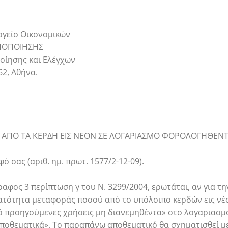
ργείο Οικονομικών
ΥΠΟΠΟΙΗΣΗΣ
οίησης και Ελέγχων
62, Αθήνα.
ΑΠΟ ΤΑ ΚΕΡΔΗ ΕΙΣ ΝΕΟΝ ΣΕ ΛΟΓΑΡΙΑΣΜΟ ΦΟΡΟΛΟΓΗΘΕΝ
φό σας (αριθ. ημ. πρωτ. 1577/2-12-09).
φος 3 περίπτωση γ του Ν. 3299/2004, ερωτάται, αν για τη
τότητα μεταφοράς ποσού από το υπόλοιπο κερδών εις νέο
προηγούμενες χρήσεις μη διανεμηθέντα» στο λογαριασμό 
ποθεματικά». Το παραπάνω αποθεματικό θα σχηματισθεί μ