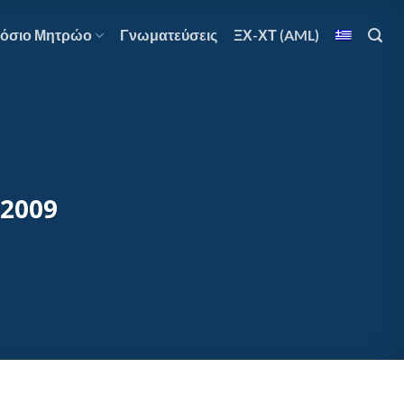
όσιο Μητρώο
Γνωματεύσεις
ΞΧ-ΧΤ (AML)
.2009