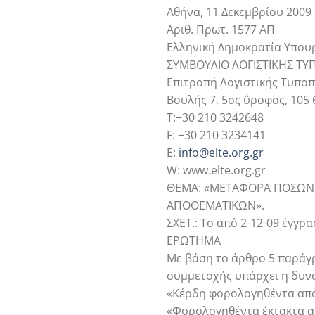
Αθήνα, 11 Δεκεμβρίου 2009
Αριθ. Πρωτ. 1577 ΑΠ
Ελληνική Δημοκρατία Υπου
ΣΥΜΒΟΥΛΙΟ ΛΟΓΙΣΤΙΚΗΣ Τ
Επιτροπή Λογιστικής Τυποπ
Βουλής 7, 5ος ΰροφσς, 105 
Τ:+30 210 3242648
F: +30 210 3234141
Ε:
info@elte.org.gr
W: www.elte.org.gr
ΘΕΜΑ: «ΜΕΤΑΦΟΡΑ ΠΟΣΩΝ 
ΑΠΟΘΕΜΑΤΙΚΩΝ».
ΣΧΕΤ.: Το από 2-12-09 έγγρα
ΕΡΩΤΗΜΑ
Με βάση το άρθρο 5 παράγρα
συμμετοχής υπάρχει η δυνα
«Κέρδη φορολογηθέντα από 
«Φορολογηθέντα έκτακτα α