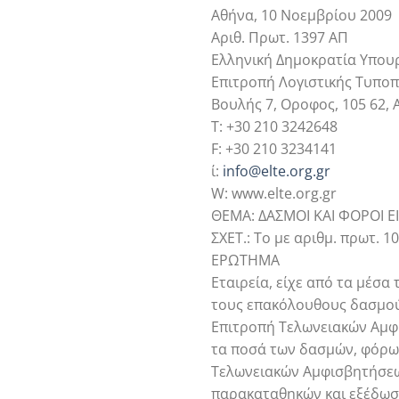
Αθήνα, 10 Νοεμβρίου 2009
Αριθ. Πρωτ. 1397 ΑΠ
Ελληνική Δημοκρατία Υπου
Επιτροπή Λογιστικής Τυποπ
Βουλής 7, Οροφος, 105 62, 
Τ: +30 210 3242648
F: +30 210 3234141
ί:
info@elte.org.gr
W: www.elte.org.gr
ΘΕΜΑ: ΔΑΣΜΟΙ ΚΑΙ ΦΟΡΟΙ 
ΣΧΕΤ.: Το με αριθμ. πρωτ. 1
ΕΡΩΤΗΜΑ
Εταιρεία, είχε από τα μέσα
τους επακόλουθους δασμούς
Επιτροπή Τελωνειακών Αμφι
τα ποσά των δασμών, φόρων
Τελωνειακών Αμφισβητήσεων
παρακαταθηκών και εξέδωσε