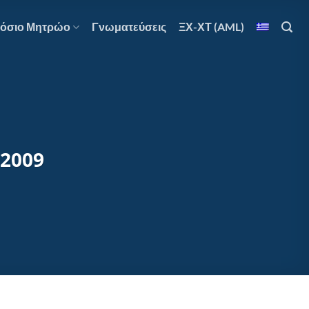
όσιο Μητρώο
Γνωματεύσεις
ΞΧ-ΧΤ (AML)
.2009