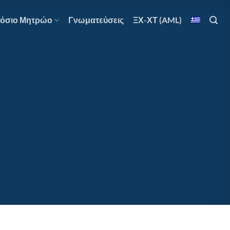
όσιο Μητρώο
Γνωματεύσεις
ΞΧ-ΧΤ (AML)