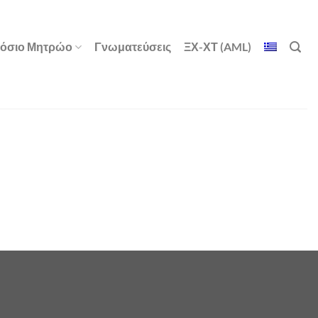
όσιο Μητρώο
Γνωματεύσεις
ΞΧ-ΧΤ (AML)