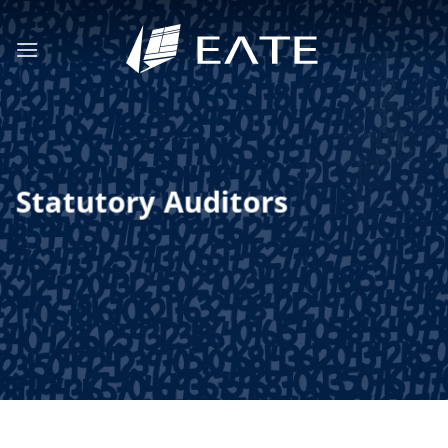
Skip
to
content
Statutory Auditors