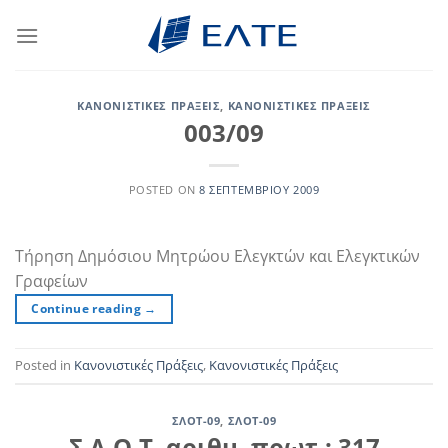
Μετάβαση
στο
περιεχόμενο
ΚΑΝΟΝΙΣΤΙΚΈΣ ΠΡΆΞΕΙΣ
,
ΚΑΝΟΝΙΣΤΙΚΈΣ ΠΡΆΞΕΙΣ
003/09
POSTED ON
8 ΣΕΠΤΕΜΒΡΊΟΥ 2009
Τήρηση Δημόσιου Μητρώου Ελεγκτών και Ελεγκτικών
Γραφείων
Continue reading
→
Posted in
Κανονιστικές Πράξεις
,
Κανονιστικές Πράξεις
ΣΛΟΤ-09
,
ΣΛΟΤ-09
Σ.Λ.Ο.Τ. αριθμ. πρωτ.: 317