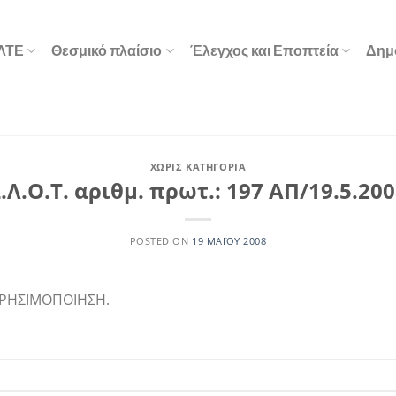
ΕΛΤΕ
Θεσμικό πλαίσιο
Έλεγχος και Εποπτεία
Δημ
ΧΩΡΊΣ ΚΑΤΗΓΟΡΊΑ
.Λ.Ο.Τ. αριθμ. πρωτ.: 197 ΑΠ/19.5.20
POSTED ON
19 ΜΑΪ́ΟΥ 2008
ΧΡΗΣΙΜΟΠΟΙΗΣΗ.