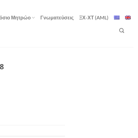
όσιο Μητρώο
Γνωματεύσεις
ΞΧ-ΧΤ (AML)
08